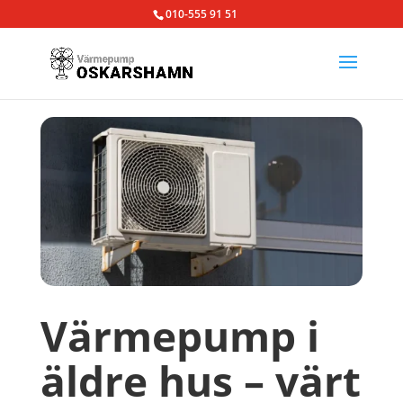
010-555 91 51
Värmepump i
äldre hus – värt