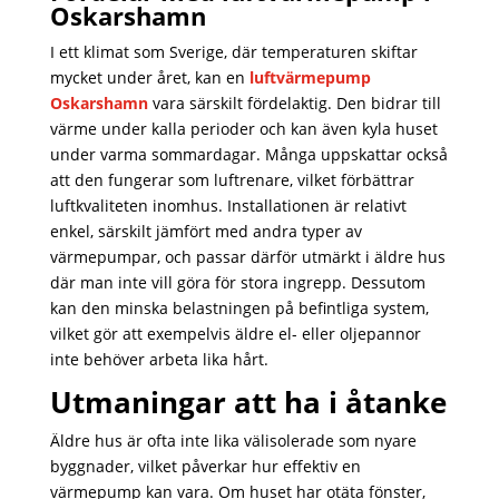
Oskarshamn
I ett klimat som Sverige, där temperaturen skiftar
mycket under året, kan en
luftvärmepump
Oskarshamn
vara särskilt fördelaktig. Den bidrar till
värme under kalla perioder och kan även kyla huset
under varma sommardagar. Många uppskattar också
att den fungerar som luftrenare, vilket förbättrar
luftkvaliteten inomhus. Installationen är relativt
enkel, särskilt jämfört med andra typer av
värmepumpar, och passar därför utmärkt i äldre hus
där man inte vill göra för stora ingrepp. Dessutom
kan den minska belastningen på befintliga system,
vilket gör att exempelvis äldre el- eller oljepannor
inte behöver arbeta lika hårt.
Utmaningar att ha i åtanke
Äldre hus är ofta inte lika välisolerade som nyare
byggnader, vilket påverkar hur effektiv en
värmepump kan vara. Om huset har otäta fönster,