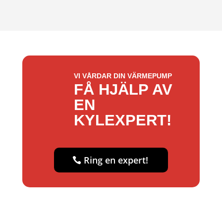
VI VÅRDAR DIN VÄRMEPUMP
FÅ HJÄLP AV
EN
KYLEXPERT!
Ring en expert!